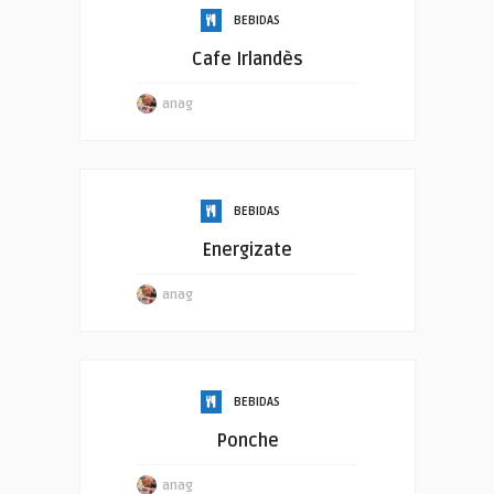
BEBIDAS
Cafe Irlandès
anag
BEBIDAS
Energizate
anag
BEBIDAS
Ponche
anag