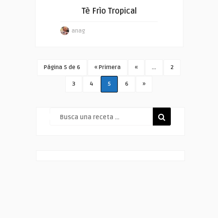
Tè Frìo Tropical
anag
Página 5 de 6
« Primera
«
...
2
3
4
5
6
»